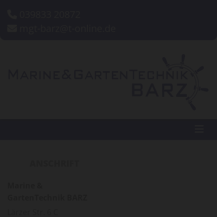
Zum Inhalt springen
039833 20872

mgt-barz@t-online.de

KONTAKT
ANSCHRIFT
Marine &
GartenTechnik BARZ
Lärzer Str. 6 C