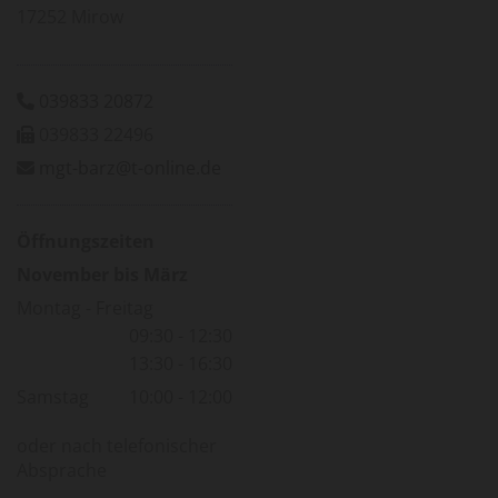
17252 Mirow
039833 20872

039833 22496

mgt-barz@t-online.de

Öff­nungs­zei­ten
No­vem­ber bis März
Montag - Freitag
09:30 - 12:30
13:30 - 16:30
Samstag
10:00 - 12:00
oder nach telefonischer
Absprache