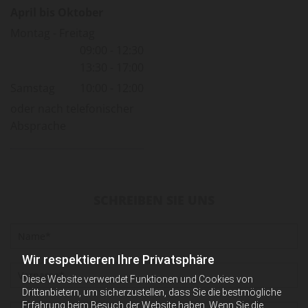
April bis Ok­to­ber
Montag - Freitag
09:00 - 12:30
13:30 - 17:00
Samstag
10:00 - 12:00
oder nach telefonischer
Absprache
SCHREIBEN SIE UNS
Wir respektieren Ihre Privatsphäre
Diese Website verwendet Funktionen und Cookies von
Drittanbietern, um sicherzustellen, dass Sie die bestmögliche
Erfahrung beim Besuch der Website haben. Wenn Sie die